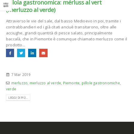
Pillola gastronomica: mérluss al vert
(merluzzo al verde)
Attraverso le vie del sale, dal basso Medioevo in poi, tramite i
contrabbandieri ed i già citati anciuè transitarono, oltre alle
acciughe, grandi quantità di pesce salato, principalmente
baccalà, che in Piemonte è comunque chiamato merluzzo come il
prodotto...
7 Mar 2019
merluzzo
,
merluzzo al verde
,
Piemonte
,
pillole gastronomiche
,
verde
LEGGI DI PIÙ...