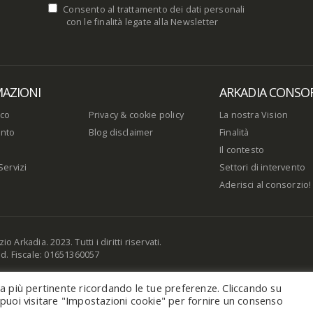
Consento al trattamento dei dati personali
con le finalità legate alla Newsletter
AZIONI
ARKADIA CONSO
ico
Privacy & cookie policy
La nostra Vision
nto
Blog disclaimer
Finalità
Il contesto
Servizi
Settori di intervento
Aderisci al consorzio!
 Arkadia. 2023. Tutti i diritti riservati.
od. Fiscale: 01651360057
nza più pertinente ricordando le tue preferenze. Cliccando su
, puoi visitare "Impostazioni cookie" per fornire un consenso