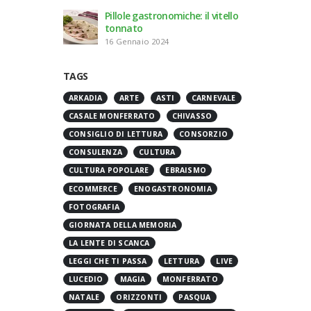
Pillole gastronomiche: il vitello
tonnato
16 Gennaio 2024
TAGS
ARKADIA
ARTE
ASTI
CARNEVALE
CASALE MONFERRATO
CHIVASSO
CONSIGLIO DI LETTURA
CONSORZIO
CONSULENZA
CULTURA
CULTURA POPOLARE
EBRAISMO
ECOMMERCE
ENOGASTRONOMIA
FOTOGRAFIA
GIORNATA DELLA MEMORIA
LA LENTE DI SCANCA
LEGGI CHE TI PASSA
LETTURA
LIVE
LUCEDIO
MAGIA
MONFERRATO
NATALE
ORIZZONTI
PASQUA