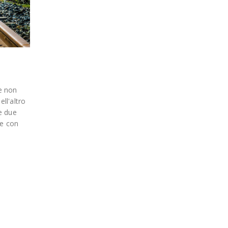
e non
ell'altro
e due
ne con