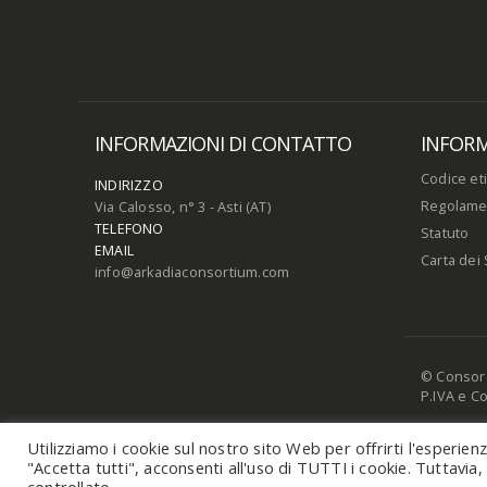
INFORMAZIONI DI CONTATTO
INFORM
Codice et
INDIRIZZO
Regolame
Via Calosso, n° 3 - Asti (AT)
TELEFONO
Statuto
EMAIL
Carta dei 
info@arkadiaconsortium.com
© Consorzio
P.IVA e C
Utilizziamo i cookie sul nostro sito Web per offrirti l'esperie
"Accetta tutti", acconsenti all'uso di TUTTI i cookie. Tuttavia