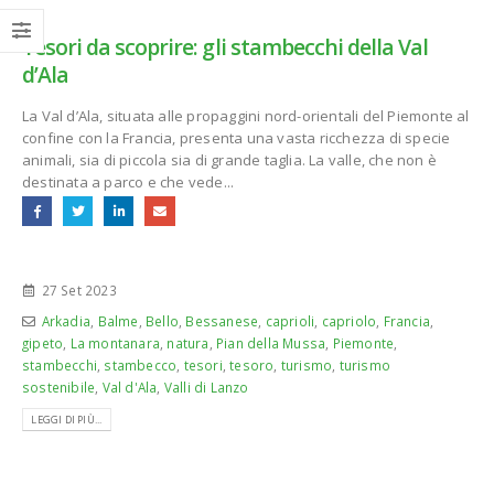
Tesori da scoprire: gli stambecchi della Val
d’Ala
La Val d’Ala, situata alle propaggini nord-orientali del Piemonte al
confine con la Francia, presenta una vasta ricchezza di specie
animali, sia di piccola sia di grande taglia. La valle, che non è
destinata a parco e che vede...
27 Set 2023
Arkadia
,
Balme
,
Bello
,
Bessanese
,
caprioli
,
capriolo
,
Francia
,
gipeto
,
La montanara
,
natura
,
Pian della Mussa
,
Piemonte
,
stambecchi
,
stambecco
,
tesori
,
tesoro
,
turismo
,
turismo
sostenibile
,
Val d'Ala
,
Valli di Lanzo
LEGGI DI PIÙ...