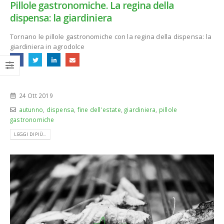
Pillole gastronomiche. La regina della
dispensa: la giardiniera
Tornano le pillole gastronomiche con la regina della dispensa: la
giardiniera in agrodolce
24 Ott 2019
autunno
,
dispensa
,
fine dell'estate
,
giardiniera
,
pillole
gastronomiche
LEGGI DI PIÙ...