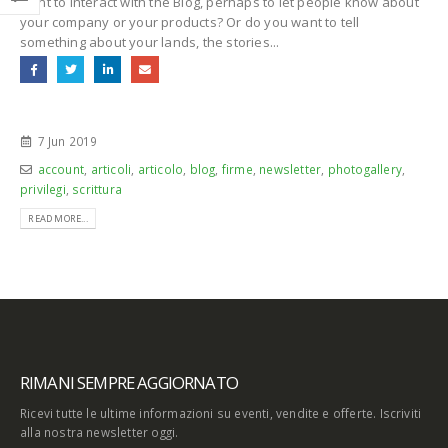
want to interact with the Blog, perhaps to let people know about
your company or your products? Or do you want to tell
something about your lands, the stories...
7 Jun 2019
account
,
articoli
,
articolo
,
blog
,
firme
,
newsletter
,
photogallery
,
privilegi
,
scrittura
READ MORE...
RIMANI SEMPRE AGGIORNATO
Ricevi tutte le ultime informazioni su eventi, vendite e offerte. Iscriviti
alla nostra newsletter oggi.